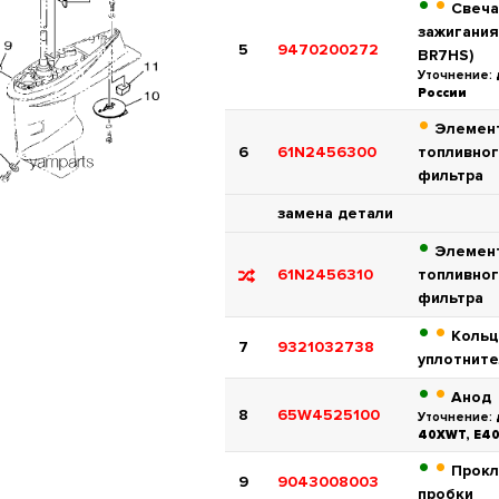
•
•
Свеча
зажигания
5
9470200272
BR7HS)
Уточнение:
России
•
Элемен
6
61N2456300
топливно
фильтра
замена детали
•
Элемен
61N2456310
топливно
фильтра
•
•
Коль
7
9321032738
уплотнит
•
•
Анод
8
65W4525100
Уточнение:
40XWT, E4
•
•
Прокл
9
9043008003
пробки