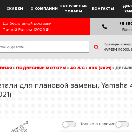
ПОПУЛЯРНЫЕ
ДИЛ
СКИДКИ
О КОМПАНИИ
КОНТАКТЫ
ТОВАРЫ
YA
До бесплатной доставки
+8 (8
Почтой России
12000
Р
Бесп
Примеры номер
4VPE54110033
,
АВНАЯ
ПОДВЕСНЫЕ МОТОРЫ
40 Л/С
40X (2021)
ДЕТАЛ
>
>
>
>
тали для плановой замены, Yamaha 
021)
Только в наличии