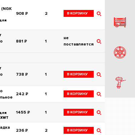
 (NGK
908
Р
2
В КОРЗИНУ
для
т
не
го
881
Р
1
поставляется
т
го
738
Р
1
В КОРЗИНУ
цо
242
Р
1
В КОРЗИНУ
ельное
1455
Р
1
В КОРЗИНУ
для
0XWT
адка
236
Р
2
В КОРЗИНУ