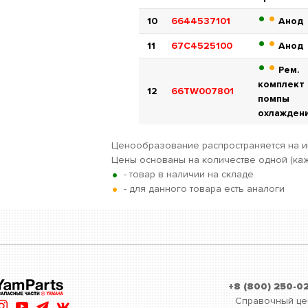
•
•
10
6644537101
Анод
•
•
11
67C4525100
Анод
•
•
Рем.
комплект
12
66TW007801
помпы
охлажден
Ценообразование распространяется на и
Цены основаны на количестве одной (каж
•
- товар в наличии на складе
•
- для данного товара есть аналоги
+8 (800) 250-0
Справочный це