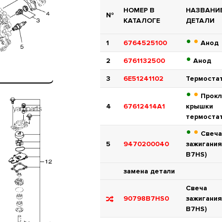
НОМЕР В
НАЗВАНИ
№
КАТАЛОГЕ
ДЕТАЛИ
•
•
1
6764525100
Анод
•
2
6761132500
Анод
3
6E51241102
Термоста
•
•
Прокл
4
67612414A1
крышки
термоста
•
•
Свеча
5
9470200040
зажигания
B7HS)
замена детали
Свеча
90798B7HS0
зажигания
B7HS)