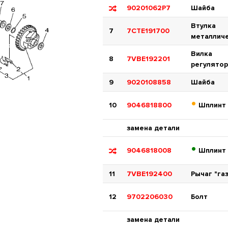
90201062P7
Шайба
Втулка
7
7CTE191700
металлич
Вилка
8
7VBE192201
регулятор
9
9020108858
Шайба
•
10
9046818800
Шплинт
замена детали
•
9046818008
Шплинт
11
7VBE192400
Рычаг "га
12
9702206030
Болт
замена детали