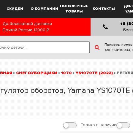
ПОПУЛЯРНЫЕ
ДИЛ
СКИДКИ
О КОМПАНИИ
КОНТАКТЫ
ТОВАРЫ
YA
До бесплатной доставки
+8 (8
Почтой России
12000
Р
Бесп
Примеры номер
4VPE54110033
,
АВНАЯ
СНЕГОУБОРЩИКИ
1070
YS1070TE (2022)
РЕГУЛ
>
>
>
>
гулятор оборотов, Yamaha YS1070TE 
Только в наличии