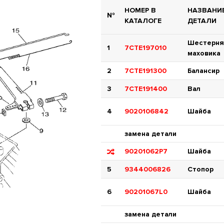
НОМЕР В
НАЗВАНИ
№
КАТАЛОГЕ
ДЕТАЛИ
Шестерня
1
7CTE197010
маховика
2
7CTE191300
Балансир
3
7CTE191400
Вал
4
9020106842
Шайба
замена детали
90201062P7
Шайба
5
9344006826
Стопор
6
90201067L0
Шайба
замена детали