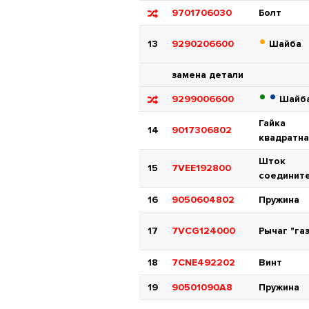
9701706030
Болт
•
13
9290206600
Шайба
замена детали
•
•
9299006600
Шайб
Гайка
14
9017306802
квадратн
Шток
15
7VEE192800
соединит
16
9050604802
Пружина
17
7VCG124000
Рычаг "га
18
7CNE492202
Винт
19
90501090A8
Пружина