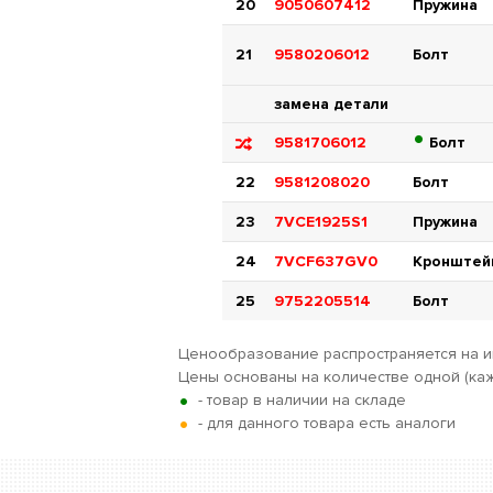
20
9050607412
Пружина
21
9580206012
Болт
замена детали
•
9581706012
Болт
22
9581208020
Болт
23
7VCE1925S1
Пружина
24
7VCF637GV0
Кронштей
25
9752205514
Болт
Ценообразование распространяется на и
Цены основаны на количестве одной (каж
•
- товар в наличии на складе
•
- для данного товара есть аналоги