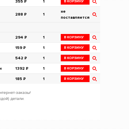
355
Р
1
В КОРЗИНУ
не
288
Р
1
поставляется
294
Р
1
В КОРЗИНУ
159
Р
1
В КОРЗИНУ
542
Р
1
В КОРЗИНУ
н
1392
Р
1
В КОРЗИНУ
185
Р
1
В КОРЗИНУ
нтернет-заказы!
дой) детали.