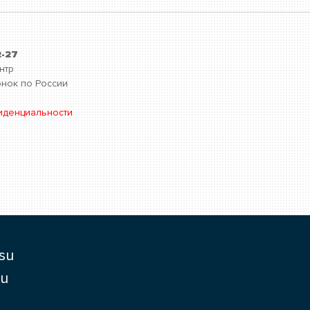
2-27
нтр
нок по России
иденциальности
su
ru