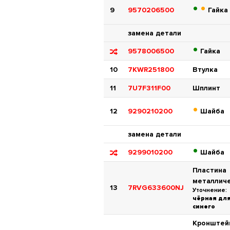
•
•
9
9570206500
Гайка
замена детали
•
9578006500
Гайка
10
7KWR251800
Втулка
11
7U7F311F00
Шплинт
•
12
9290210200
Шайба
замена детали
•
9299010200
Шайба
Пластина
металлич
13
7RVG633600NJ
Уточнение:
чёрная дл
синего
Кронштей