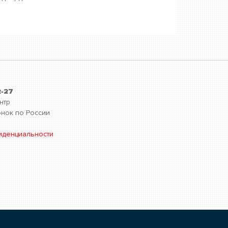
2-27
нтр
нок по России
иденциальности