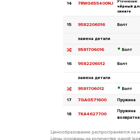
Уточнение:
14
7RWG655400NJ
чёрный дл
синего
15
9582206016
Болт
замена детали
•
9581706016
Болт
16
9582206012
Болт
замена детали
•
9581706012
Болт
17
7GAG571600
Пружина
Пружина
18
7KA4627700
возвратна
Ценообразование распространяется на и
Цены основаны на количестве одной (каж