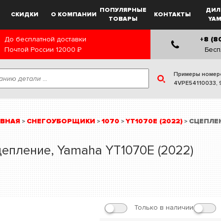
ПОПУЛЯРНЫЕ
ДИЛ
СКИДКИ
О КОМПАНИИ
КОНТАКТЫ
ТОВАРЫ
YA
До бесплатной доставки
+8 (8
Почтой России
12000
Р
Бесп
Примеры номер
4VPE54110033
,
АВНАЯ
СНЕГОУБОРЩИКИ
1070
YT1070E (2022)
СЦЕПЛЕ
>
>
>
>
епление, Yamaha YT1070E (2022)
Только в наличии