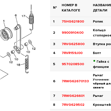
НОМЕР В
НАЗВАНИ
№
КАТАЛОГЕ
ДЕТАЛИ
1
75HG621800
Ролик
Кольцо
2
9900910400
стопорно
3
7RVG625800
Втулка ро
4
7RVR159J00
Болт
•
Гайка с
5
9570208500
фланцем
Рычаг
Уточнение:
6
7RWG62670133
чёрный дл
синего
7
7RWG626601
Рычаг
8
7RVG629502
Кронштей