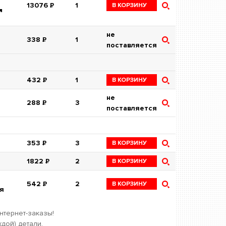
13076
Р
1
В КОРЗИНУ
я
не
338
Р
1
поставляется
432
Р
1
В КОРЗИНУ
не
288
Р
3
поставляется
353
Р
3
В КОРЗИНУ
1822
Р
2
В КОРЗИНУ
542
Р
2
В КОРЗИНУ
я
нтернет-заказы!
дой) детали.