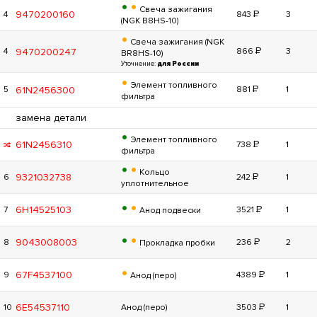
•
•
Свеча зажигания
Р
9470200160
4
843
3
(NGK B8HS-10)
•
Свеча зажигания (NGK
Р
9470200247
4
866
3
BR8HS-10)
Уточнение:
для России
•
Элемент топливного
Р
61N2456300
5
881
1
фильтра
замена детали
•
Элемент топливного
Р
61N2456310
738
1
фильтра
•
•
Кольцо
Р
9321032738
6
242
1
уплотнительное
•
•
Р
6H14525103
7
3521
1
Анод подвески
•
•
Р
9043008003
8
236
2
Прокладка пробки
•
Р
67F4537100
9
4389
1
Анод (перо)
Р
6E54537110
10
Анод (перо)
3503
1