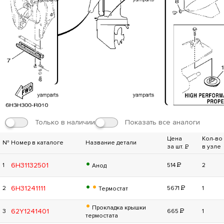
Только в наличии
Показать все аналоги
Цена
Кол-во
№
Номер в каталоге
Название детали
за шт.
Р
в узле
•
Р
6H31132501
1
514
2
Анод
•
•
Р
6H31241111
2
5671
1
Термостат
•
Прокладка крышки
Р
62Y1241401
3
665
1
термостата