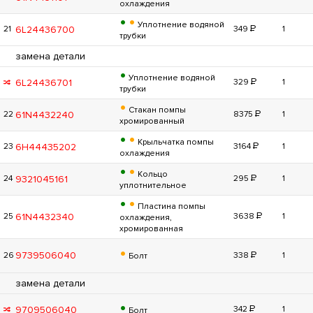
охлаждения
•
•
Уплотнение водяной
Р
6L24436700
21
349
1
трубки
замена детали
•
Уплотнение водяной
Р
6L24436701
329
1
трубки
•
Стакан помпы
Р
61N4432240
22
8375
1
хромированный
•
•
Крыльчатка помпы
Р
6H44435202
23
3164
1
охлаждения
•
•
Кольцо
Р
9321045161
24
295
1
уплотнительное
•
•
Пластина помпы
Р
61N4432340
25
3638
1
охлаждения,
хромированная
•
Р
9739506040
26
338
1
Болт
замена детали
•
Р
9709506040
342
1
Болт