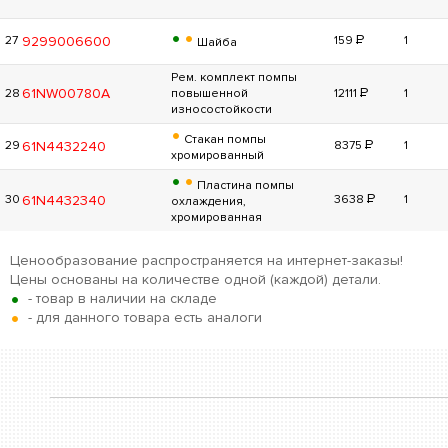
•
•
Р
9299006600
27
159
1
Шайба
Рем. комплект помпы
Р
61NW00780A
28
повышенной
12111
1
износостойкости
•
Стакан помпы
Р
61N4432240
29
8375
1
хромированный
•
•
Пластина помпы
Р
61N4432340
30
3638
1
охлаждения,
хромированная
Ценообразование распространяется на интернет-заказы!
Цены основаны на количестве одной (каждой) детали.
•
- товар в наличии на складе
•
- для данного товара есть аналоги