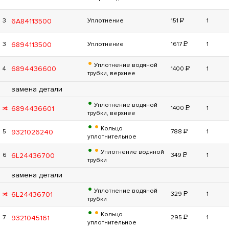
Р
6A84113500
3
Уплотнение
151
1
Р
6894113500
3
Уплотнение
1617
1
•
Уплотнение водяной
Р
6894436600
4
1400
1
трубки, верхнее
замена детали
•
Уплотнение водяной
Р
6894436601
1400
1
трубки, верхнее
•
•
Кольцо
Р
9321026240
5
788
1
уплотнительное
•
•
Уплотнение водяной
Р
6L24436700
6
349
1
трубки
замена детали
•
Уплотнение водяной
Р
6L24436701
329
1
трубки
•
•
Кольцо
Р
9321045161
7
295
1
уплотнительное