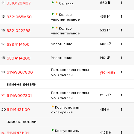
•
•
Р
9310120M07
14
660
1
Сальник
•
•
Кольцо
Р
9321065M50
15
459
1
уплотнительное
•
•
Кольцо
Р
9321022298
16
532
1
уплотнительное
Р
6894114100
17
Уплотнение
1409
1
Р
6894114200
18
Уплотнение
1401
1
Рем. комплект помпы
61NW007800
19
уточнить
1
охлаждения
замена детали
Рем. комплект помпы
Р
61NW007801
11137
1
охлаждения
•
Корпус помпы
Р
61N4431100
20
4114
1
охлаждения
замена детали
•
Корпус помпы
Р
61N4431101
4428
1