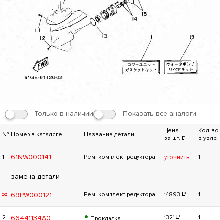
Только в наличии
Показать все аналоги
Цена
Кол-во
№
Номер в каталоге
Название детали
за шт.
Р
в узле
61NW000141
1
Рем. комплект редуктора
уточнить
1
замена детали
Р
69PW000121
Рем. комплект редуктора
14893
1
•
Р
66441134A0
2
1321
1
Прокладка