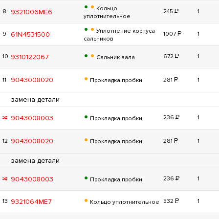
•
•
Кольцо
Р
9321006ME6
8
245
1
уплотнительное
•
•
Уплотнение корпуса
Р
61N4531500
9
1007
1
сальников
•
•
Р
9310122067
10
672
1
Сальник вала
•
Р
9043008020
11
281
1
Прокладка пробки
замена детали
•
Р
9043008003
236
1
Прокладка пробки
•
Р
9043008020
12
281
1
Прокладка пробки
замена детали
•
Р
9043008003
236
1
Прокладка пробки
•
Р
9321064ME7
13
532
1
Кольцо уплотнительное